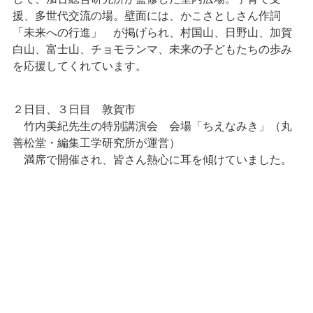
援、多世代交流の場。壁面には、かこさとしさん作詞
「未来への行進」　が掲げられ、村国山、日野山、加賀
白山、富士山、チョモランマ、未来の子どもたちの歩み
を応援してくれています。
２日目、３日目　敦賀市

　竹内美紀先生の特別講演会　会場「ちえなみき」（丸
善松堂・編集工学研究所が運営）

　満席で開催され、皆さん熱心に耳を傾けていました。
「レインボーライン 三方五湖展望台」７万年分の時を遡
ることができる「年縞博物館」

自然の素晴らしさを感じました。
早翠学園 認定こども園　さみどり幼稚園見学

　JAKUETS本社（工場・ラボ）見学
越前市では、元越前市市長奈良俊幸様、かこさとしふる
さと絵本館初代館長 谷出先生がご案内下さいました。敦
賀市ではジャクエツ　杉田様、皆様にお世話になり、充