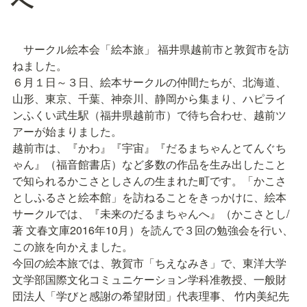
へ
　サークル絵本会「絵本旅」 福井県越前市と敦賀市を訪
ねました。

６月１日～３日、絵本サークルの仲間たちが、北海道、
山形、東京、千葉、神奈川、静岡から集まり、ハピライ
ンふくい武生駅（福井県越前市）で待ち合わせ、越前ツ
アーが始まりました。

越前市は、『かわ』『宇宙』『だるまちゃんとてんぐち
ゃん』（福音館書店）など多数の作品を生み出したこと
で知られるかこさとしさんの生まれた町です。「かこさ
としふるさと絵本館」を訪ねることをきっかけに、絵本
サークルでは、『未来のだるまちゃんへ』（かこさとし/
著 文春文庫2016年10月）を読んで３回の勉強会を行い、
この旅を向かえました。

今回の絵本旅では、敦賀市「ちえなみき」で、東洋大学
文学部国際文化コミュニケーション学科准教授、一般財
団法人「学びと感謝の希望財団」代表理事、 竹内美紀先